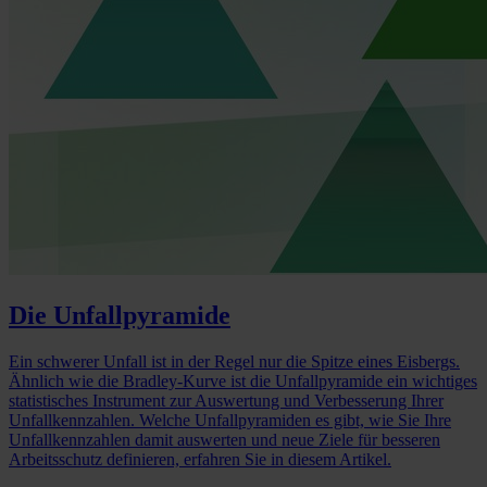
Die Unfallpyramide
Ein schwerer Unfall ist in der Regel nur die Spitze eines Eisbergs.
Ähnlich wie die Bradley-Kurve ist die Unfallpyramide ein wichtiges
statistisches Instrument zur Auswertung und Verbesserung Ihrer
Unfallkennzahlen. Welche Unfallpyramiden es gibt, wie Sie Ihre
Unfallkennzahlen damit auswerten und neue Ziele für besseren
Arbeitsschutz definieren, erfahren Sie in diesem Artikel.