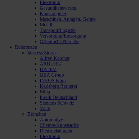
Elektronik
Gesundheitswesen
Konsumgüter
Maschinen, Anlagen, Geräte
Metall
Transport/Logistik
Versorgung/Entsorgung
Öffentliche Betriebe
Referenzen
Success Stories
Alfred Kärcher
ARBURG
DATEV
GEA Group
INEOS Köln
Karlsberg Brauerei
Miba
Pirelli Deutschland
Siemens Schweiz
Voith
Branchen
Automotive
Chemie/Kunststoffe
Dienstleistungen
Elektronik