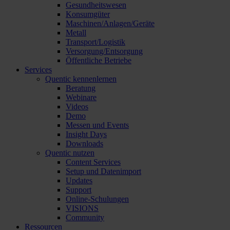
Gesundheitswesen
Konsumgüter
Maschinen/Anlagen/Geräte
Metall
Transport/Logistik
Versorgung/Entsorgung
Öffentliche Betriebe
Services
Quentic kennenlernen
Beratung
Webinare
Videos
Demo
Messen und Events
Insight Days
Downloads
Quentic nutzen
Content Services
Setup und Datenimport
Updates
Support
Online-Schulungen
VISIONS
Community
Ressourcen