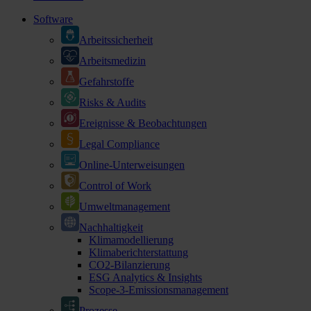
Software
Arbeitssicherheit
Arbeitsmedizin
Gefahrstoffe
Risks & Audits
Ereignisse & Beobachtungen
Legal Compliance
Online-Unterweisungen
Control of Work
Umweltmanagement
Nachhaltigkeit
Klimamodellierung
Klimaberichterstattung
CO2-Bilanzierung
ESG Analytics & Insights
Scope-3-Emissionsmanagement
Prozesse