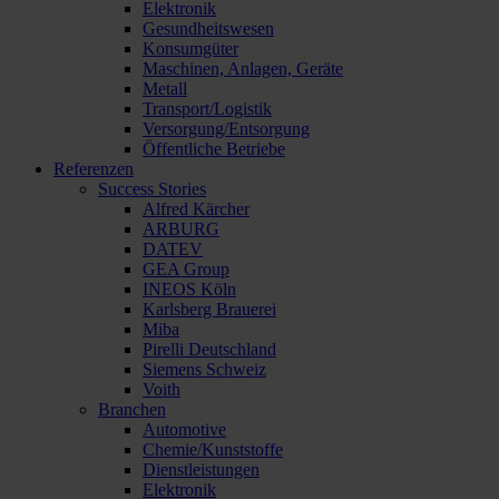
Elektronik
Gesundheitswesen
Konsumgüter
Maschinen, Anlagen, Geräte
Metall
Transport/Logistik
Versorgung/Entsorgung
Öffentliche Betriebe
Referenzen
Success Stories
Alfred Kärcher
ARBURG
DATEV
GEA Group
INEOS Köln
Karlsberg Brauerei
Miba
Pirelli Deutschland
Siemens Schweiz
Voith
Branchen
Automotive
Chemie/Kunststoffe
Dienstleistungen
Elektronik