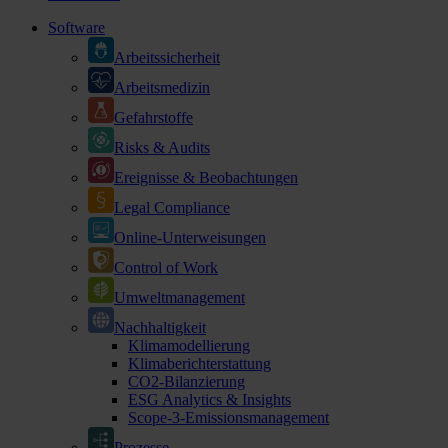
Software
Arbeitssicherheit
Arbeitsmedizin
Gefahrstoffe
Risks & Audits
Ereignisse & Beobachtungen
Legal Compliance
Online-Unterweisungen
Control of Work
Umweltmanagement
Nachhaltigkeit
Klimamodellierung
Klimaberichterstattung
CO2-Bilanzierung
ESG Analytics & Insights
Scope-3-Emissionsmanagement
Prozesse