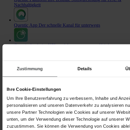
Nachhaltigkeit
Quentic App
Der schnelle Kanal für unterwegs
Quentic Analytics
KPIs und Auswertungen auf höchstem
Level
Zustimmung
Details
Ü
Quentic Connect
Prozesse, Systeme und Daten integrieren
Ihre Cookie-Einstellungen
KI für HSE & Nachhaltigkeit
Effektive Assistenz und
zusätzliche Insights
Um Ihre Benutzererfahrung zu verbessern, Inhalte und Anze
personalisieren und unseren Datenverkehr zu analysieren nu
Module & Themen
unsere Partner Technologien wie Cookies auf unserer Websit
unten, um der Verwendung dieser Technologie auf unserer W
zuzustimmen. Sie können die Verwendung von Cookies ableh