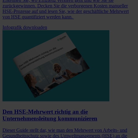
Erkennen Sie, wo Effizienz verloren geht und wie Sie sie
zurückgewinnen. Decken Sie die verborgenen Kosten manueller
HSE-Prozesse auf und lesen Sie, wie der geschäftliche Mehrwert
von HSE quantifiziert werden kann.
Infografik downloaden
Den HSE-Mehrwert richtig an die
Unternehmensleitung kommunizieren
Dieser Guide stellt dar, wie man den Mehrwert von Arbeits- und
Gesundheitsschutz sowie des Umweltmanagments (HSE) an die