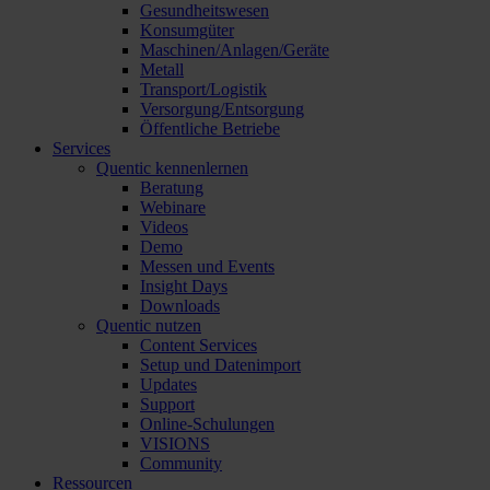
Gesundheitswesen
Konsumgüter
Maschinen/Anlagen/Geräte
Metall
Transport/Logistik
Versorgung/Entsorgung
Öffentliche Betriebe
Services
Quentic kennenlernen
Beratung
Webinare
Videos
Demo
Messen und Events
Insight Days
Downloads
Quentic nutzen
Content Services
Setup und Datenimport
Updates
Support
Online-Schulungen
VISIONS
Community
Ressourcen