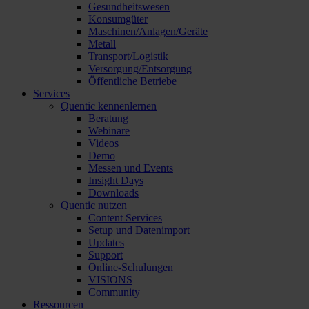
Gesundheitswesen
Konsumgüter
Maschinen/Anlagen/Geräte
Metall
Transport/Logistik
Versorgung/Entsorgung
Öffentliche Betriebe
Services
Quentic kennenlernen
Beratung
Webinare
Videos
Demo
Messen und Events
Insight Days
Downloads
Quentic nutzen
Content Services
Setup und Datenimport
Updates
Support
Online-Schulungen
VISIONS
Community
Ressourcen