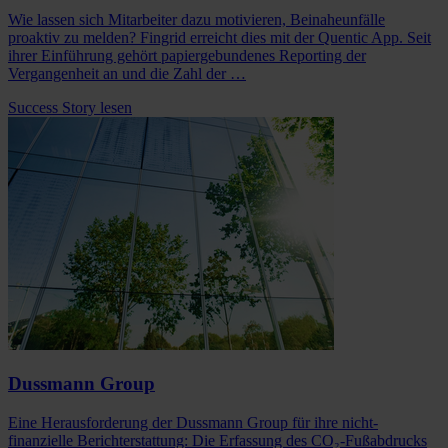
Wie lassen sich Mitarbeiter dazu motivieren, Beinaheunfälle
proaktiv zu melden? Fingrid erreicht dies mit der Quentic App. Seit
ihrer Einführung gehört papiergebundenes Reporting der
Vergangenheit an und die Zahl der …
Success Story lesen
Dussmann Group
Eine Herausforderung der Dussmann Group für ihre nicht-
finanzielle Berichterstattung: Die Erfassung des CO₂-Fußabdrucks