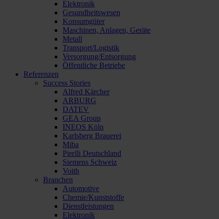
Elektronik
Gesundheitswesen
Konsumgüter
Maschinen, Anlagen, Geräte
Metall
Transport/Logistik
Versorgung/Entsorgung
Öffentliche Betriebe
Referenzen
Success Stories
Alfred Kärcher
ARBURG
DATEV
GEA Group
INEOS Köln
Karlsberg Brauerei
Miba
Pirelli Deutschland
Siemens Schweiz
Voith
Branchen
Automotive
Chemie/Kunststoffe
Dienstleistungen
Elektronik