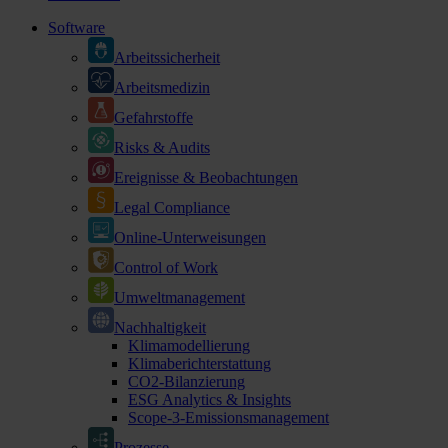
Software
Arbeitssicherheit
Arbeitsmedizin
Gefahrstoffe
Risks & Audits
Ereignisse & Beobachtungen
Legal Compliance
Online-Unterweisungen
Control of Work
Umweltmanagement
Nachhaltigkeit
Klimamodellierung
Klimaberichterstattung
CO2-Bilanzierung
ESG Analytics & Insights
Scope-3-Emissionsmanagement
Prozesse