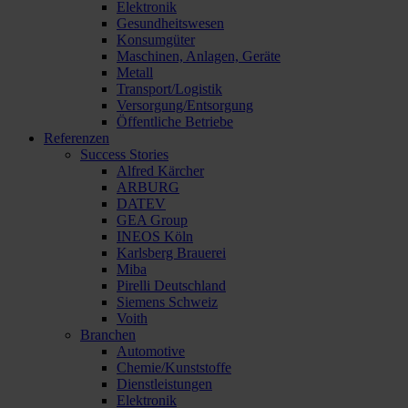
Elektronik
Gesundheitswesen
Konsumgüter
Maschinen, Anlagen, Geräte
Metall
Transport/Logistik
Versorgung/Entsorgung
Öffentliche Betriebe
Referenzen
Success Stories
Alfred Kärcher
ARBURG
DATEV
GEA Group
INEOS Köln
Karlsberg Brauerei
Miba
Pirelli Deutschland
Siemens Schweiz
Voith
Branchen
Automotive
Chemie/Kunststoffe
Dienstleistungen
Elektronik