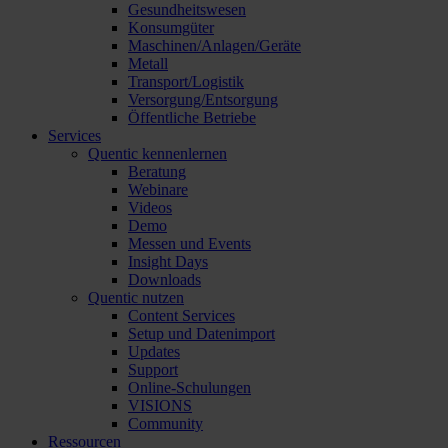
Gesundheitswesen
Konsumgüter
Maschinen/Anlagen/Geräte
Metall
Transport/Logistik
Versorgung/Entsorgung
Öffentliche Betriebe
Services
Quentic kennenlernen
Beratung
Webinare
Videos
Demo
Messen und Events
Insight Days
Downloads
Quentic nutzen
Content Services
Setup und Datenimport
Updates
Support
Online-Schulungen
VISIONS
Community
Ressourcen