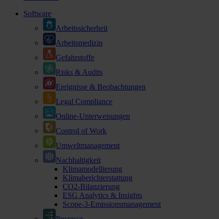
Software
Arbeitssicherheit
Arbeitsmedizin
Gefahrstoffe
Risks & Audits
Ereignisse & Beobachtungen
Legal Compliance
Online-Unterweisungen
Control of Work
Umweltmanagement
Nachhaltigkeit
Klimamodellierung
Klimaberichterstattung
CO2-Bilanzierung
ESG Analytics & Insights
Scope-3-Emissionsmanagement
Prozesse