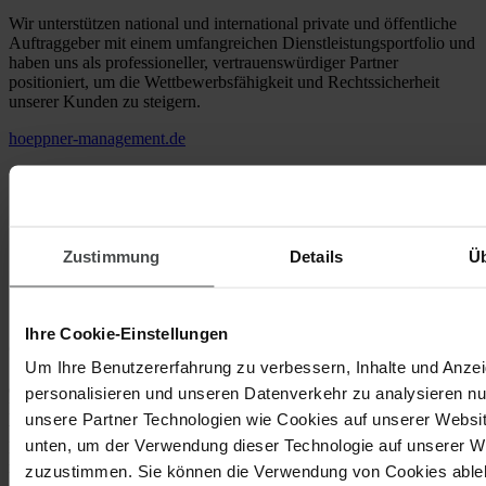
Wir unterstützen national und international private und öffentliche
Auftraggeber mit einem umfangreichen Dienstleistungsportfolio und
haben uns als professioneller, vertrauenswürdiger Partner
positioniert, um die Wettbewerbsfähigkeit und Rechtssicherheit
unserer Kunden zu steigern.
hoeppner-management.de
Zustimmung
Details
Ü
Ihre Cookie-Einstellungen
doinstruct
Um Ihre Benutzererfahrung zu verbessern, Inhalte und Anze
doinstruct ist die führende Schulungs- und Operations-Excellence-
personalisieren und unseren Datenverkehr zu analysieren nu
Plattform für Frontline-Mitarbeitende in stark regulierte Branchen
unsere Partner Technologien wie Cookies auf unserer Websit
wie Lebensmittel, Gastronomie, Fertigung, Logistik und Bauwesen.
unten, um der Verwendung dieser Technologie auf unserer W
Die Software ermöglicht es 380+ Unternehmen in 12+ Ländern,
mühelos Compliance und Prozessautomatisierung zu erreichen - u.a.
zuzustimmen. Sie können die Verwendung von Cookies ableh