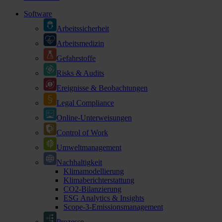
Software
Arbeitssicherheit
Arbeitsmedizin
Gefahrstoffe
Risks & Audits
Ereignisse & Beobachtungen
Legal Compliance
Online-Unterweisungen
Control of Work
Umweltmanagement
Nachhaltigkeit
Klimamodellierung
Klimaberichterstattung
CO2-Bilanzierung
ESG Analytics & Insights
Scope-3-Emissionsmanagement
Prozesse