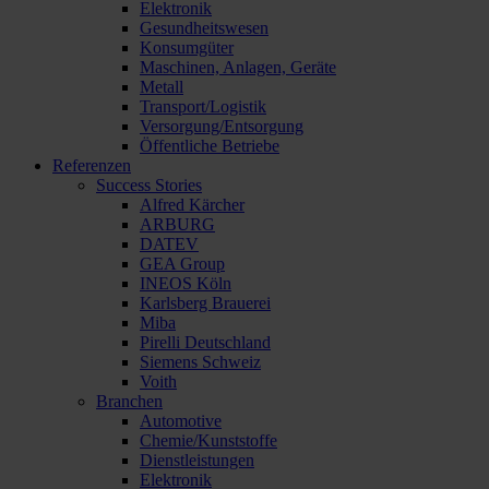
Elektronik
Gesundheitswesen
Konsumgüter
Maschinen, Anlagen, Geräte
Metall
Transport/Logistik
Versorgung/Entsorgung
Öffentliche Betriebe
Referenzen
Success Stories
Alfred Kärcher
ARBURG
DATEV
GEA Group
INEOS Köln
Karlsberg Brauerei
Miba
Pirelli Deutschland
Siemens Schweiz
Voith
Branchen
Automotive
Chemie/Kunststoffe
Dienstleistungen
Elektronik