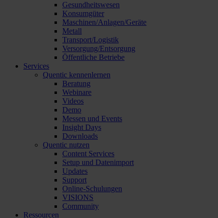
Gesundheitswesen
Konsumgüter
Maschinen/Anlagen/Geräte
Metall
Transport/Logistik
Versorgung/Entsorgung
Öffentliche Betriebe
Services
Quentic kennenlernen
Beratung
Webinare
Videos
Demo
Messen und Events
Insight Days
Downloads
Quentic nutzen
Content Services
Setup und Datenimport
Updates
Support
Online-Schulungen
VISIONS
Community
Ressourcen