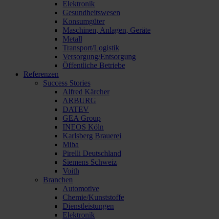
Elektronik
Gesundheitswesen
Konsumgüter
Maschinen, Anlagen, Geräte
Metall
Transport/Logistik
Versorgung/Entsorgung
Öffentliche Betriebe
Referenzen
Success Stories
Alfred Kärcher
ARBURG
DATEV
GEA Group
INEOS Köln
Karlsberg Brauerei
Miba
Pirelli Deutschland
Siemens Schweiz
Voith
Branchen
Automotive
Chemie/Kunststoffe
Dienstleistungen
Elektronik