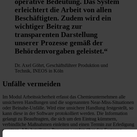
operative Bedeutung. Das System
erleichtert die Arbeit von allen
Beschäftigten. Zudem wird ein
wichtiger Beitrag zur
transparenten Darstellung
unserer Prozesse gemäß der
Behördenvorgaben geleistet.“
Dr. Axel Göhrt, Geschäftsführer Produktion und
Technik, INEOS in Köln
Unfälle vermeiden
Im Modul Arbeitssicherheit erfasst das Chemieunternehmen alle
unsicheren Handlungen und die sogenannten Near-Miss-Situationen
oder Beinahe-Unfälle. Wird eine unsichere Handlung festgestellt, so
kann diese in der Software protokolliert werden. Die Information
gelangt zu Beauftragten, die sich um den Eintrag kümmern,
verbindliche Maßnahmen einleiten und einen Termin zur Erledigung
ansetzen. Alle beteiligten Personen werden über den Fortgang
informiert. Um ähnliche Vorfälle künftig zu vermeiden, werden die