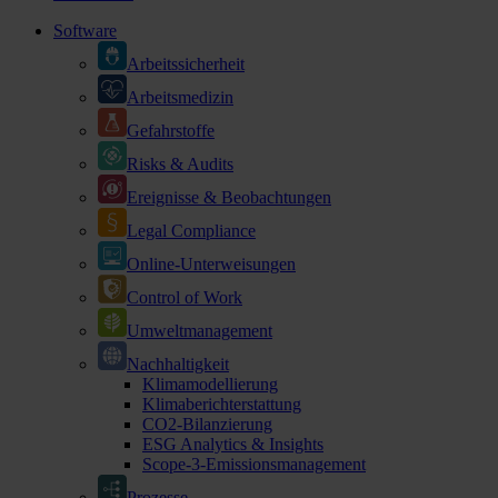
Software
Arbeitssicherheit
Arbeitsmedizin
Gefahrstoffe
Risks & Audits
Ereignisse & Beobachtungen
Legal Compliance
Online-Unterweisungen
Control of Work
Umweltmanagement
Nachhaltigkeit
Klimamodellierung
Klimaberichterstattung
CO2-Bilanzierung
ESG Analytics & Insights
Scope-3-Emissionsmanagement
Prozesse