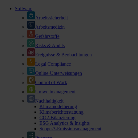
Software
Arbeitssicherheit
Arbeitsmedizin
Gefahrstoffe
Risks & Audits
Ereignisse & Beobachtungen
Legal Compliance
Online-Unterweisungen
Control of Work
Umweltmanagement
Nachhaltigkeit
Klimamodellierung
Klimaberichterstattung
CO2-Bilanzierung
ESG Analytics & Insights
Scope-3-Emissionsmanagement
Prozesse