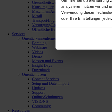
Um Ihre Benutzererfahrung z
Gesundheitswesen
analysieren nutzen wir und u
Konsumgüter
Maschinen/Anlagen/Geräte
Verwendung dieser Technolo
Metall
oder Ihre Einstellungen jeder
Transport/Logistik
Versorgung/Entsorgung
Öffentliche Betriebe
Services
Quentic kennenlernen
Beratung
Webinare
Videos
Demo
Messen und Events
Insight Days
Downloads
Quentic nutzen
Content Services
Setup und Datenimport
Updates
Support
Online-Schulungen
VISIONS
Community
Ressourcen