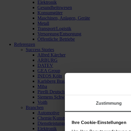
Elektronik
Gesundheitswesen
Konsumgüter
Maschinen, Anlagen, Geräte
Metall
Transport/Logistik
Versorgung/Entsorgung
Öffentliche Betriebe
Referenzen
Success Stories
Alfred Kärcher
ARBURG
DATEV
GEA Group
INEOS Köln
Karlsberg Brauerei
Miba
Pirelli Deutschland
Siemens Schweiz
Voith
Zustimmung
Branchen
Automotive
Chemie/Kunststoffe
Ihre Cookie-Einstellungen
Dienstleistungen
Elektronik