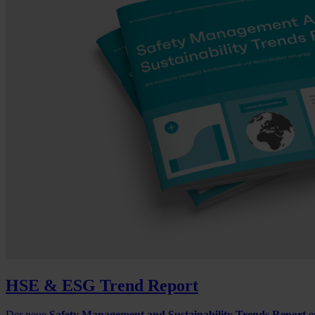
HSE & ESG Trend Report
Der neue
Safety Management and Sustainability Trends Report
e