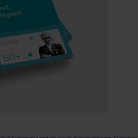
nthält Fachexpertise rund um aktuelle Herausforderungen, Technolog