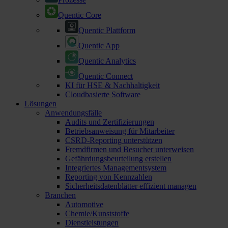
Quentic Core
Quentic Plattform
Quentic App
Quentic Analytics
Quentic Connect
KI für HSE & Nachhaltigkeit
Cloudbasierte Software
Lösungen
Anwendungsfälle
Audits und Zertifizierungen
Betriebsanweisung für Mitarbeiter
CSRD-Reporting unterstützen
Fremdfirmen und Besucher unterweisen
Gefährdungsbeurteilung erstellen
Integriertes Managementsystem
Reporting von Kennzahlen
Sicherheitsdatenblätter effizient managen
Branchen
Automotive
Chemie/Kunststoffe
Dienstleistungen