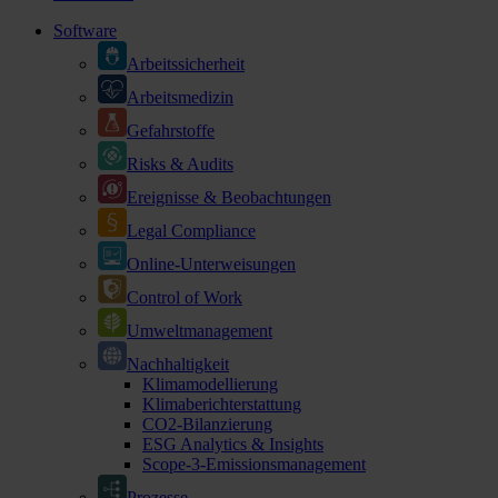
Software
Arbeitssicherheit
Arbeitsmedizin
Gefahrstoffe
Risks & Audits
Ereignisse & Beobachtungen
Legal Compliance
Online-Unterweisungen
Control of Work
Umweltmanagement
Nachhaltigkeit
Klimamodellierung
Klimaberichterstattung
CO2-Bilanzierung
ESG Analytics & Insights
Scope-3-Emissionsmanagement
Prozesse