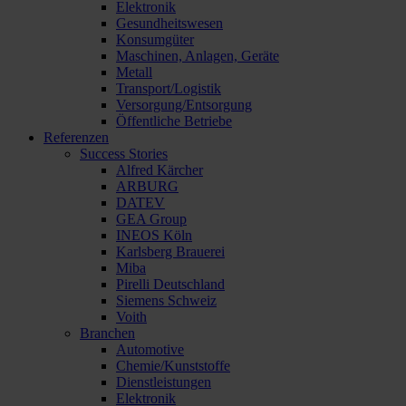
Elektronik
Gesundheitswesen
Konsumgüter
Maschinen, Anlagen, Geräte
Metall
Transport/Logistik
Versorgung/Entsorgung
Öffentliche Betriebe
Referenzen
Success Stories
Alfred Kärcher
ARBURG
DATEV
GEA Group
INEOS Köln
Karlsberg Brauerei
Miba
Pirelli Deutschland
Siemens Schweiz
Voith
Branchen
Automotive
Chemie/Kunststoffe
Dienstleistungen
Elektronik