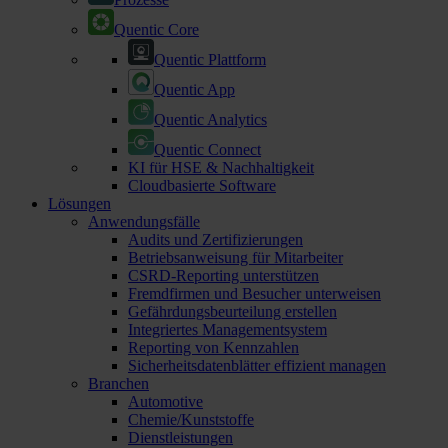
Quentic Core
Quentic Plattform
Quentic App
Quentic Analytics
Quentic Connect
KI für HSE & Nachhaltigkeit
Cloudbasierte Software
Lösungen
Anwendungsfälle
Audits und Zertifizierungen
Betriebsanweisung für Mitarbeiter
CSRD-Reporting unterstützen
Fremdfirmen und Besucher unterweisen
Gefährdungsbeurteilung erstellen
Integriertes Managementsystem
Reporting von Kennzahlen
Sicherheitsdatenblätter effizient managen
Branchen
Automotive
Chemie/Kunststoffe
Dienstleistungen