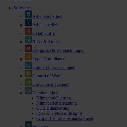
Software
Arbeitssicherheit
Arbeitsmedizin
Gefahrstoffe
Risks & Audits
Ereignisse & Beobachtungen
Legal Compliance
Online-Unterweisungen
Control of Work
Umweltmanagement
Nachhaltigkeit
Klimamodellierung
Klimaberichterstattung
CO2-Bilanzierung
ESG Analytics & Insights
Scope-3-Emissionsmanagement
Prozesse