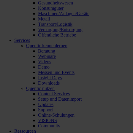
Gesundheitswesen
Konsumgüter
Maschinen/Anlagen/Geräte
Metall
Transport/Logistik
Versorgung/Entsorgung
Öffentliche Betriebe
Services
Quentic kennenlernen
Beratung
Webinare
Videos
Demo
Messen und Events
Insight Days
Downloads
Quentic nutzen
Content Services
Setup und Datenimport
Updates
Support
Online-Schulungen
VISIONS
Community
Ressourcen