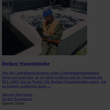
Berliner Wasserbetriebe
Wer die Umweltauswirkungen seiner Unternehmenstätigkeiten
kennt und analysiert, ist vor allem in Bezug auf die Vorgaben der
ISO 14001 klar im Vorteil. Die Berliner Wasserbetriebe zeigen, wie
sie Quentic erfolgreich dafür …
Success Story lesen
Zu den Ressourcen
Quentic Demo