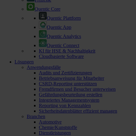
Quentic Core
Quentic Plattform
Quentic App
Quentic Analytics
Quentic Connect
KI für HSE & Nachhaltigkeit
Cloudbasierte Software
Lösungen
Anwendungsfälle
Audits und Zertifizierungen
Betriebsanweisung für Mitarbeiter
CSRD-Reporting unterstützen
Fremdfirmen und Besucher unterweisen
Gefährdungsbeurteilung erstellen
Integriertes Managementsystem
Reporting von Kennzahlen
Sicherheitsdatenblätter effizient managen
Branchen
Automotive
Chemie/Kunststoffe
Dienstleistungen