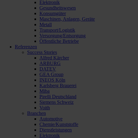
Elektronik
Gesundheitswesen
Konsumgüter
Maschinen, Anlagen, Geräte
Metall
Transport/Logistik
Versorgung/Entsorgung
Öffentliche Betriebe
Referenzen
Success Stories
Alfred Kärcher
ARBURG
DATEV
GEA Group
INEOS Köln
Karlsberg Brauerei
Miba
Pirelli Deutschland
Siemens Schweiz
Voith
Branchen
Automotive
Chemie/Kunststoffe
Dienstleistungen
Elektronik