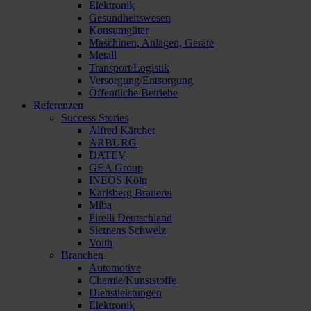
Elektronik
Gesundheitswesen
Konsumgüter
Maschinen, Anlagen, Geräte
Metall
Transport/Logistik
Versorgung/Entsorgung
Öffentliche Betriebe
Referenzen
Success Stories
Alfred Kärcher
ARBURG
DATEV
GEA Group
INEOS Köln
Karlsberg Brauerei
Miba
Pirelli Deutschland
Siemens Schweiz
Voith
Branchen
Automotive
Chemie/Kunststoffe
Dienstleistungen
Elektronik