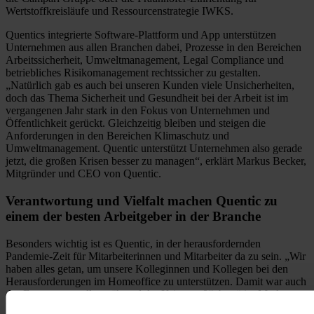
Wertstoffkreisläufe und Ressourcenstrategie IWKS.
Quentics integrierte Software-Plattform und App unterstützen
Unternehmen aus allen Branchen dabei, Prozesse in den Bereichen
Arbeitssicherheit, Umweltmanagement, Legal Compliance und
betriebliches Risikomanagement rechtssicher zu gestalten.
„Natürlich gab es auch bei unseren Kunden viele Unsicherheiten,
doch das Thema Sicherheit und Gesundheit bei der Arbeit ist im
vergangenen Jahr stark in den Fokus von Unternehmen und
Öffentlichkeit gerückt. Gleichzeitig bleiben und steigen die
Anforderungen in den Bereichen Klimaschutz und
Umweltmanagement. Quentic unterstützt Unternehmen also gerade
jetzt, die großen Krisen besser zu managen“, erklärt Markus Becker,
Mitgründer und CEO von Quentic.
Verantwortung und Vielfalt machen Quentic zu
einem der besten Arbeitgeber in der Branche
Besonders wichtig ist es Quentic, in der herausfordernden
Pandemie-Zeit für Mitarbeiterinnen und Mitarbeiter da zu sein. „Wir
haben alles getan, um unsere Kolleginnen und Kollegen bei den
Herausforderungen im Homeoffice zu unterstützen. Damit war auch
das Engagement aller während der Krise groß“, bestätigt Markus
Becker.