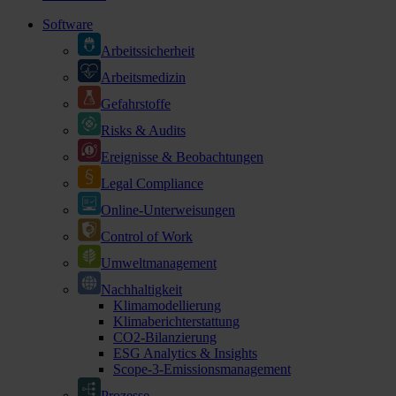
Software
Arbeitssicherheit
Arbeitsmedizin
Gefahrstoffe
Risks & Audits
Ereignisse & Beobachtungen
Legal Compliance
Online-Unterweisungen
Control of Work
Umweltmanagement
Nachhaltigkeit
Klimamodellierung
Klimaberichterstattung
CO2-Bilanzierung
ESG Analytics & Insights
Scope-3-Emissionsmanagement
Prozesse