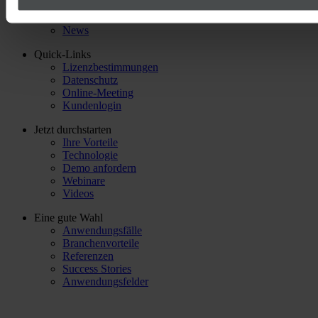
Partner
Events
News
Quick-Links
Lizenzbestimmungen
Datenschutz
Online-Meeting
Kundenlogin
Jetzt durchstarten
Ihre Vorteile
Technologie
Demo anfordern
Webinare
Videos
Eine gute Wahl
Anwendungsfälle
Branchenvorteile
Referenzen
Success Stories
Anwendungsfelder