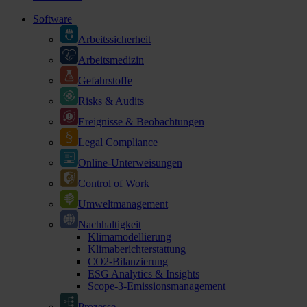
Software
Arbeitssicherheit
Arbeitsmedizin
Gefahrstoffe
Risks & Audits
Ereignisse & Beobachtungen
Legal Compliance
Online-Unterweisungen
Control of Work
Umweltmanagement
Nachhaltigkeit
Klimamodellierung
Klimaberichterstattung
CO2-Bilanzierung
ESG Analytics & Insights
Scope-3-Emissionsmanagement
Prozesse