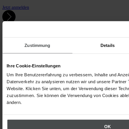
Jetzt anmelden
Kostenlose Videos
Direkter Einstieg in die Software-Module und weitere Videos.
Zustimmung
Details
Videos ansehen
Ihre Cookie-Einstellungen
Um Ihre Benutzererfahrung zu verbessern, Inhalte und Anzei
Rufen Sie uns an
Datenverkehr zu analysieren nutzen wir und unsere Partner 
Website. Klicken Sie unten, um der Verwendung dieser Techn
Wir beantworten gern Ihre Fragen rund um den Einsatz von
zuzustimmen. Sie können die Verwendung von Cookies ablehn
Quentic. +49 30 921 0000 0
ändern.
Oder schreiben Sie uns
Nach oben
Über Quentic
Unternehmen
OK