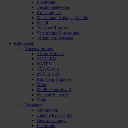
Elektronik
Gesundheitswesen
Konsumgüter
Maschinen, Anlagen, Geräte
Metall
Transport/Logistik
Versorgung/Entsorgung
Öffentliche Betriebe
Referenzen
Success Stories
Alfred Kärcher
ARBURG
DATEV
GEA Group
INEOS Köln
Karlsberg Brauerei
Miba
Pirelli Deutschland
Siemens Schweiz
Voith
Branchen
Automotive
Chemie/Kunststoffe
Dienstleistungen
Elektronik