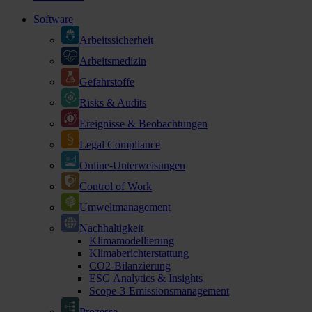
Software
Arbeitssicherheit
Arbeitsmedizin
Gefahrstoffe
Risks & Audits
Ereignisse & Beobachtungen
Legal Compliance
Online-Unterweisungen
Control of Work
Umweltmanagement
Nachhaltigkeit
Klimamodellierung
Klimaberichterstattung
CO2-Bilanzierung
ESG Analytics & Insights
Scope-3-Emissionsmanagement
Prozesse