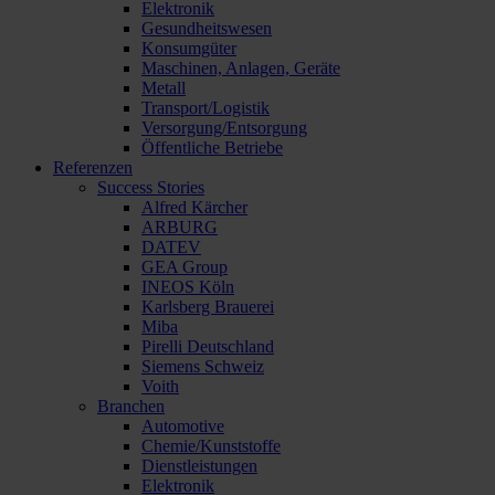
Elektronik
Gesundheitswesen
Konsumgüter
Maschinen, Anlagen, Geräte
Metall
Transport/Logistik
Versorgung/Entsorgung
Öffentliche Betriebe
Referenzen
Success Stories
Alfred Kärcher
ARBURG
DATEV
GEA Group
INEOS Köln
Karlsberg Brauerei
Miba
Pirelli Deutschland
Siemens Schweiz
Voith
Branchen
Automotive
Chemie/Kunststoffe
Dienstleistungen
Elektronik