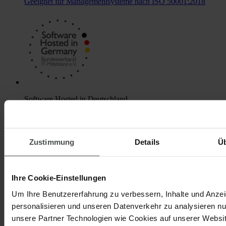
Geeignet für Managementsysteme nach ISO 50001:2018
Software Hosted in Deutschland
Überzeugte Quentic Kunden weltweit
Zustimmung
Details
Ü
Ihre Cookie-Einstellungen
Um Ihre Benutzererfahrung zu verbessern, Inhalte und Anze
personalisieren und unseren Datenverkehr zu analysieren nu
unsere Partner Technologien wie Cookies auf unserer Websit