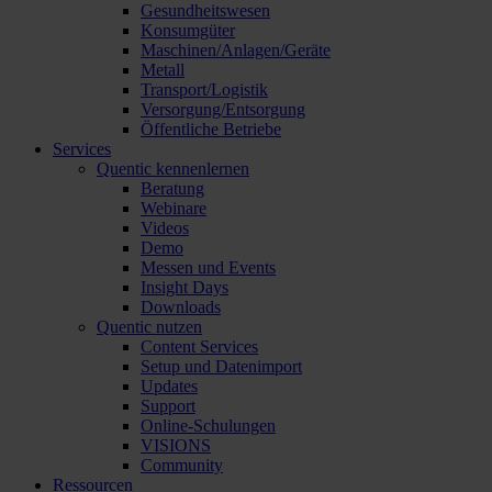
Gesundheitswesen
Konsumgüter
Maschinen/Anlagen/Geräte
Metall
Transport/Logistik
Versorgung/Entsorgung
Öffentliche Betriebe
Services
Quentic kennenlernen
Beratung
Webinare
Videos
Demo
Messen und Events
Insight Days
Downloads
Quentic nutzen
Content Services
Setup und Datenimport
Updates
Support
Online-Schulungen
VISIONS
Community
Ressourcen