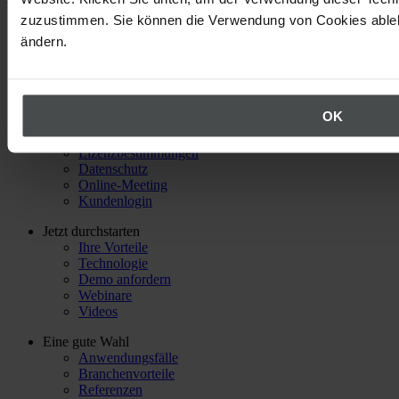
Nach oben
zuzustimmen. Sie können die Verwendung von Cookies ablehn
ändern.
Über Quentic
Unternehmen
Partner
Events
News
OK
Quick-Links
Lizenzbestimmungen
Datenschutz
Online-Meeting
Kundenlogin
Jetzt durchstarten
Ihre Vorteile
Technologie
Demo anfordern
Webinare
Videos
Eine gute Wahl
Anwendungsfälle
Branchenvorteile
Referenzen