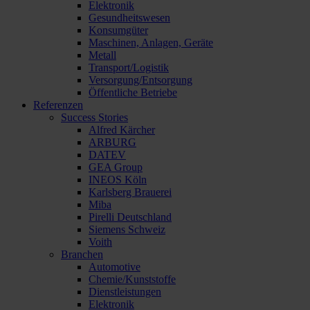
Elektronik
Gesundheitswesen
Konsumgüter
Maschinen, Anlagen, Geräte
Metall
Transport/Logistik
Versorgung/Entsorgung
Öffentliche Betriebe
Referenzen
Success Stories
Alfred Kärcher
ARBURG
DATEV
GEA Group
INEOS Köln
Karlsberg Brauerei
Miba
Pirelli Deutschland
Siemens Schweiz
Voith
Branchen
Automotive
Chemie/Kunststoffe
Dienstleistungen
Elektronik