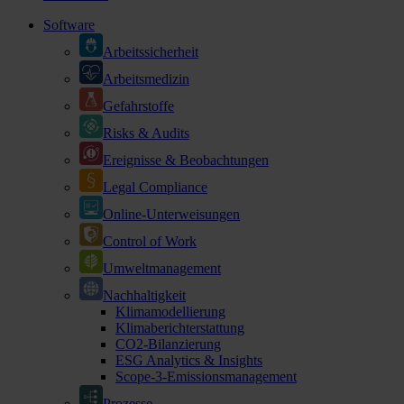
Software
Arbeitssicherheit
Arbeitsmedizin
Gefahrstoffe
Risks & Audits
Ereignisse & Beobachtungen
Legal Compliance
Online-Unterweisungen
Control of Work
Umweltmanagement
Nachhaltigkeit
Klimamodellierung
Klimaberichterstattung
CO2-Bilanzierung
ESG Analytics & Insights
Scope-3-Emissionsmanagement
Prozesse