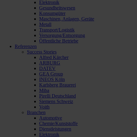
Elektronik
Gesundheitswesen
Konsumgüter
Maschinen, Anlagen, Geräte
Metall
Transport/Logistik
Versorgung/Entsorgung
Öffentliche Betriebe
Referenzen
Success Stories
Alfred Kärcher
ARBURG
DATEV
GEA Group
INEOS Köln
Karlsberg Brauerei
Miba
Pirelli Deutschland
Siemens Schweiz
Voith
Branchen
Automotive
Chemie/Kunststoffe
Dienstleistungen
Elektronik