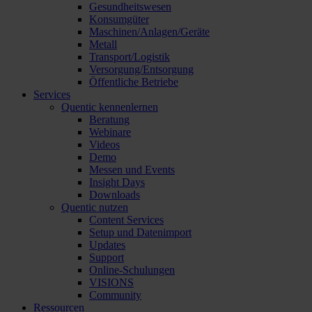
Gesundheitswesen
Konsumgüter
Maschinen/Anlagen/Geräte
Metall
Transport/Logistik
Versorgung/Entsorgung
Öffentliche Betriebe
Services
Quentic kennenlernen
Beratung
Webinare
Videos
Demo
Messen und Events
Insight Days
Downloads
Quentic nutzen
Content Services
Setup und Datenimport
Updates
Support
Online-Schulungen
VISIONS
Community
Ressourcen