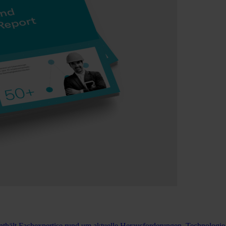
nthält Fachexpertise rund um aktuelle Herausforderungen, Technolog