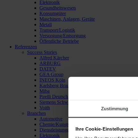
Elektronik
Gesundheitswesen
Konsumgüter
Maschinen, Anlagen, Geräte
Metall
Transport/Logistik
Versorgung/Entsorgung
Öffentliche Betriebe
Referenzen
Success Stories
Alfred Kärcher
ARBURG
DATEV
GEA Group
INEOS Köln
Karlsberg Brauerei
Miba
Pirelli Deutschland
Siemens Schweiz
Voith
Zustimmung
Branchen
Automotive
Chemie/Kunststoffe
Ihre Cookie-Einstellungen
Dienstleistungen
Elektronik