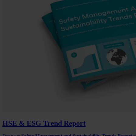
HSE & ESG Trend Report
Der neue
Safety Management and Sustainability Trends Report
e