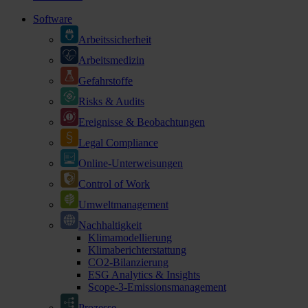
Software
Arbeitssicherheit
Arbeitsmedizin
Gefahrstoffe
Risks & Audits
Ereignisse & Beobachtungen
Legal Compliance
Online-Unterweisungen
Control of Work
Umweltmanagement
Nachhaltigkeit
Klimamodellierung
Klimaberichterstattung
CO2-Bilanzierung
ESG Analytics & Insights
Scope-3-Emissionsmanagement
Prozesse