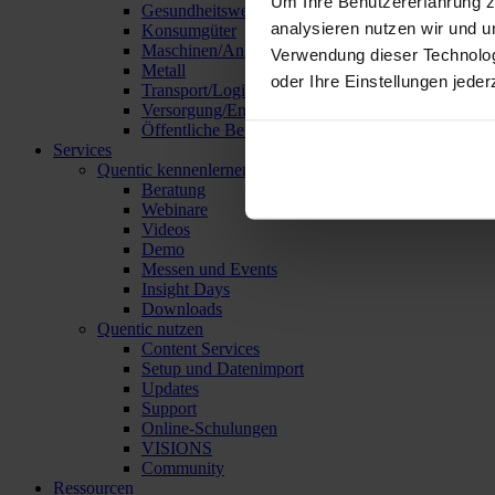
Um Ihre Benutzererfahrung z
Gesundheitswesen
analysieren nutzen wir und u
Konsumgüter
Maschinen/Anlagen/Geräte
Verwendung dieser Technolo
Metall
oder Ihre Einstellungen jeder
Transport/Logistik
Versorgung/Entsorgung
Öffentliche Betriebe
Services
Quentic kennenlernen
Beratung
Webinare
Videos
Demo
Messen und Events
Insight Days
Downloads
Quentic nutzen
Content Services
Setup und Datenimport
Updates
Support
Online-Schulungen
VISIONS
Community
Ressourcen