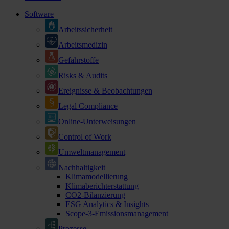
Software
Arbeitssicherheit
Arbeitsmedizin
Gefahrstoffe
Risks & Audits
Ereignisse & Beobachtungen
Legal Compliance
Online-Unterweisungen
Control of Work
Umweltmanagement
Nachhaltigkeit
Klimamodellierung
Klimaberichterstattung
CO2-Bilanzierung
ESG Analytics & Insights
Scope-3-Emissionsmanagement
Prozesse