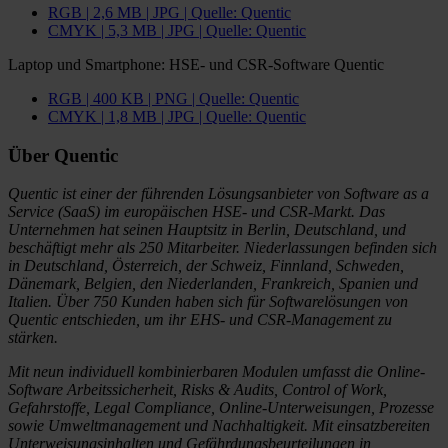
RGB | 2,6 MB | JPG | Quelle: Quentic
CMYK | 5,3 MB | JPG | Quelle: Quentic
Laptop und Smartphone: HSE- und CSR-Software Quentic
RGB | 400 KB | PNG | Quelle: Quentic
CMYK | 1,8 MB | JPG | Quelle: Quentic
Über Quentic
Quentic ist einer der führenden Lösungsanbieter von Software as a
Service (SaaS) im europäischen HSE- und CSR-Markt. Das
Unternehmen hat seinen Hauptsitz in Berlin, Deutschland, und
beschäftigt mehr als 250 Mitarbeiter. Niederlassungen befinden sich
in Deutschland, Österreich, der Schweiz, Finnland, Schweden,
Dänemark, Belgien, den Niederlanden, Frankreich, Spanien und
Italien. Über 750 Kunden haben sich für Softwarelösungen von
Quentic entschieden, um ihr EHS- und CSR-Management zu
stärken.
Mit neun individuell kombinierbaren Modulen umfasst die Online-
Software Arbeitssicherheit, Risks & Audits, Control of Work,
Gefahrstoffe, Legal Compliance, Online-Unterweisungen, Prozesse
sowie Umweltmanagement und Nachhaltigkeit. Mit einsatzbereiten
Unterweisungsinhalten und Gefährdungsbeurteilungen in