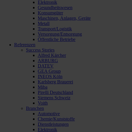
Elektronik
Gesundheitswesen
Konsumgüter
Maschinen, Anlagen, Geräte
Metall
Transport/Logistik
Versorgung/Entsorgung
Öffentliche Betriebe
Referenzen
Success Stories
Alfred Kärcher
ARBURG
DATEV
GEA Group
INEOS Köln
Karlsberg Brauerei
Miba
Pirelli Deutschland
Siemens Schweiz
Voith
Branchen
Automotive
Chemie/Kunststoffe
Dienstleistungen
Elektronik