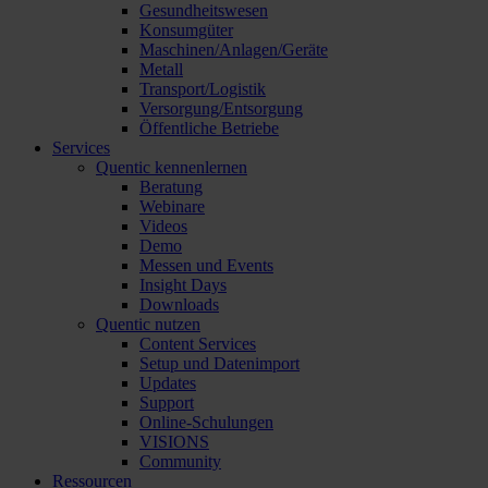
Gesundheitswesen
Konsumgüter
Maschinen/Anlagen/Geräte
Metall
Transport/Logistik
Versorgung/Entsorgung
Öffentliche Betriebe
Services
Quentic kennenlernen
Beratung
Webinare
Videos
Demo
Messen und Events
Insight Days
Downloads
Quentic nutzen
Content Services
Setup und Datenimport
Updates
Support
Online-Schulungen
VISIONS
Community
Ressourcen