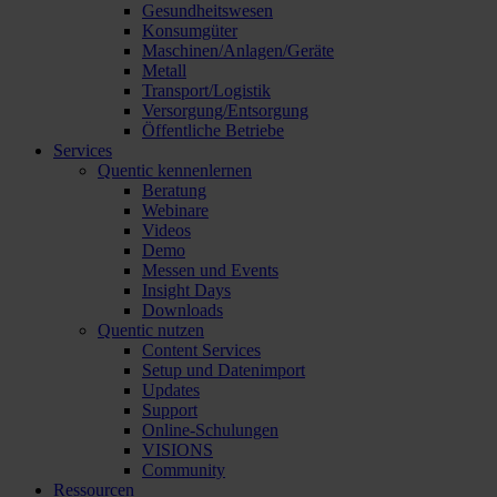
Gesundheitswesen
Konsumgüter
Maschinen/Anlagen/Geräte
Metall
Transport/Logistik
Versorgung/Entsorgung
Öffentliche Betriebe
Services
Quentic kennenlernen
Beratung
Webinare
Videos
Demo
Messen und Events
Insight Days
Downloads
Quentic nutzen
Content Services
Setup und Datenimport
Updates
Support
Online-Schulungen
VISIONS
Community
Ressourcen