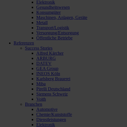
Elektronik
Gesundheitswesen
Konsumgüter
Maschinen, Anlagen, Geräte
Metall
Transport/Logistik
Versorgung/Entsorgung
Öffentliche Betriebe
Referenzen
Success Stories
Alfred Kärcher
ARBURG
DATEV
GEA Group
INEOS Köln
Karlsberg Brauerei
Miba
Pirelli Deutschland
Siemens Schweiz
Voith
Branchen
Automotive
Chemie/Kunststoffe
Dienstleistungen
Elektronik