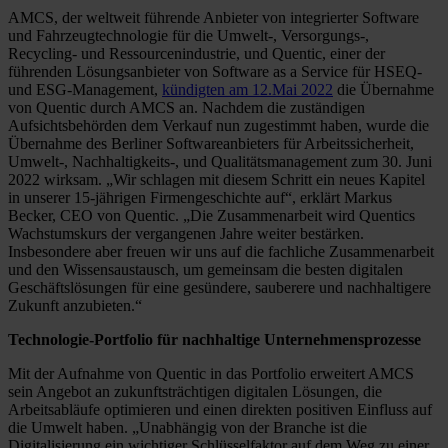
AMCS, der weltweit führende Anbieter von integrierter Software
und Fahrzeugtechnologie für die Umwelt-, Versorgungs-,
Recycling- und Ressourcenindustrie, und Quentic, einer der
führenden Lösungsanbieter von Software as a Service für HSEQ-
und ESG-Management,
kündigten am 12.Mai 2022
die Übernahme
von Quentic durch AMCS an. Nachdem die zuständigen
Aufsichtsbehörden dem Verkauf nun zugestimmt haben, wurde die
Übernahme des Berliner Softwareanbieters für Arbeitssicherheit,
Umwelt-, Nachhaltigkeits-, und Qualitätsmanagement zum 30. Juni
2022 wirksam. „Wir schlagen mit diesem Schritt ein neues Kapitel
in unserer 15-jährigen Firmengeschichte auf“, erklärt Markus
Becker, CEO von Quentic. „Die Zusammenarbeit wird Quentics
Wachstumskurs der vergangenen Jahre weiter bestärken.
Insbesondere aber freuen wir uns auf die fachliche Zusammenarbeit
und den Wissensaustausch, um gemeinsam die besten digitalen
Geschäftslösungen für eine gesündere, sauberere und nachhaltigere
Zukunft anzubieten.“
Technologie-Portfolio für nachhaltige Unternehmensprozesse
Mit der Aufnahme von Quentic in das Portfolio erweitert AMCS
sein Angebot an zukunftsträchtigen digitalen Lösungen, die
Arbeitsabläufe optimieren und einen direkten positiven Einfluss auf
die Umwelt haben. „Unabhängig von der Branche ist die
Digitalisierung ein wichtiger Schlüsselfaktor auf dem Weg zu einer