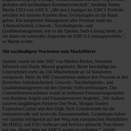
globalen und nachhaltigen Kreislaufwirtschaft“, bestätigt Jimmy
Martin CEO von AMCS. „Mit den Lösungen im AMCS Portfolio
möchten wir unseren Kunden diese Technologien an die Hand
geben. Ein integriertes Management aller Prozesse rund um
Arbeitssicherheit, Umwelt-, Nachhaltigkeits- und
Qualitätsmanagement, wie es die Quentic SaaS-Lösung bietet, ist
ein daher ein wertvoller Zugewinn im AMCS-Leistungsportfolio.“,
so Martin weiter.
Mit nachhaltigem Wachstum zum Marktführer
Quentic wurde im Jahr 2007 von Markus Becker, Sebastian
Mönnich und Hardy Menzel gegründet. Heute beschäftigt das
Unternehmen mehr als 250 Mitarbeitende an 14 Standorten
europaweit. Mehr als 900 Unternehmen stärken ihre Prozesse in den
Bereichen Arbeitssicherheit, Umwelt-, Nachhaltigkeits-, und
Qualitätsmanagement mit den Quentic Softwarelösungen. Das
Unternehmenswachstum wurde in mehreren Finanzierungsrunden
von Business Angels und Finanzinvestoren begleitet. „Wir danken
unseren langjährigen Partnern One Peak, Morgan Stanley
Expansion Capital und dem High-Tech Gründerfonds für die
vertrauensvolle und wertvolle Zusammenarbeit. Gemeinsam haben
wir Quentic erfolgreich auf den Weg zum europäischen Marktführer
für HSEQ- und ESG Software und Services gebracht. Nun freuen
wir uns, diesen Weg mit AMCS weiter zu verfolgen.", erklärt