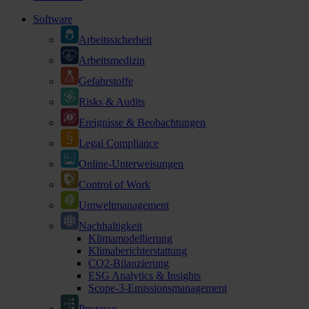
Software
Arbeitssicherheit
Arbeitsmedizin
Gefahrstoffe
Risks & Audits
Ereignisse & Beobachtungen
Legal Compliance
Online-Unterweisungen
Control of Work
Umweltmanagement
Nachhaltigkeit
Klimamodellierung
Klimaberichterstattung
CO2-Bilanzierung
ESG Analytics & Insights
Scope-3-Emissionsmanagement
Prozesse