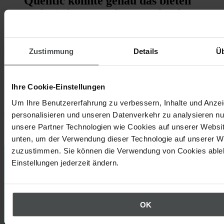
Quentic konnte genau das bieten
und wir bereuen die Entscheidung
bis heute nicht.“
Heinz Mayr, Legal Compliance / IT-Project
Zustimmung
Details
Ü
Management Sustainability, Porsche Immobilien GmbH
Quentic Demo
Ihre Cookie-Einstellungen
Erleben Sie Quentic live an Ihrem Bildschirm.
Um Ihre Benutzererfahrung zu verbessern, Inhalte und Anze
Jetzt anfordern
personalisieren und unseren Datenverkehr zu analysieren nu
unsere Partner Technologien wie Cookies auf unserer Websit
Weitere Beiträge, die Sie interessieren könnten
unten, um der Verwendung dieser Technologie auf unserer W
zuzustimmen. Sie können die Verwendung von Cookies ableh
Einstellungen jederzeit ändern.
OK