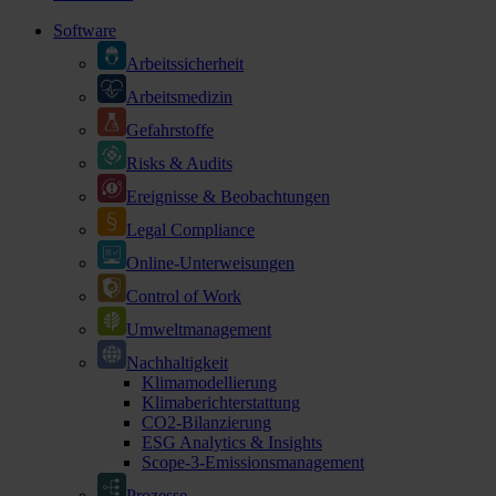
Software
Arbeitssicherheit
Arbeitsmedizin
Gefahrstoffe
Risks & Audits
Ereignisse & Beobachtungen
Legal Compliance
Online-Unterweisungen
Control of Work
Umweltmanagement
Nachhaltigkeit
Klimamodellierung
Klimaberichterstattung
CO2-Bilanzierung
ESG Analytics & Insights
Scope-3-Emissionsmanagement
Prozesse