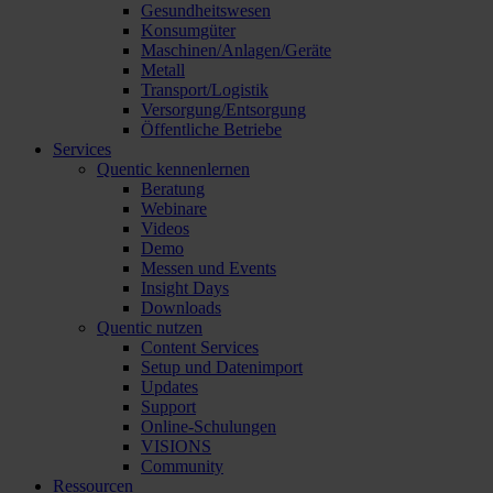
Gesundheitswesen
Konsumgüter
Maschinen/Anlagen/Geräte
Metall
Transport/Logistik
Versorgung/Entsorgung
Öffentliche Betriebe
Services
Quentic kennenlernen
Beratung
Webinare
Videos
Demo
Messen und Events
Insight Days
Downloads
Quentic nutzen
Content Services
Setup und Datenimport
Updates
Support
Online-Schulungen
VISIONS
Community
Ressourcen