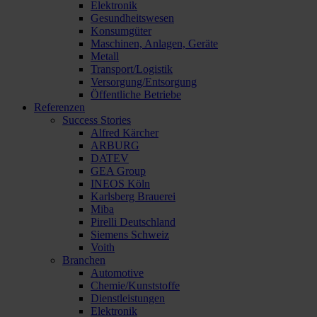
Elektronik
Gesundheitswesen
Konsumgüter
Maschinen, Anlagen, Geräte
Metall
Transport/Logistik
Versorgung/Entsorgung
Öffentliche Betriebe
Referenzen
Success Stories
Alfred Kärcher
ARBURG
DATEV
GEA Group
INEOS Köln
Karlsberg Brauerei
Miba
Pirelli Deutschland
Siemens Schweiz
Voith
Branchen
Automotive
Chemie/Kunststoffe
Dienstleistungen
Elektronik