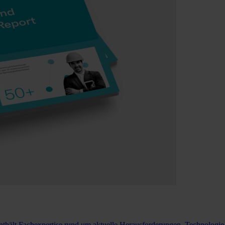
nthält Fachexpertise rund um aktuelle Herausforderungen, Technolog