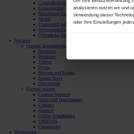
Um Ihre Benutzererfahrung z
Gesundheitswesen
analysieren nutzen wir und u
Konsumgüter
Maschinen/Anlagen/Geräte
Verwendung dieser Technolo
Metall
oder Ihre Einstellungen jeder
Transport/Logistik
Versorgung/Entsorgung
Öffentliche Betriebe
Services
Quentic kennenlernen
Beratung
Webinare
Videos
Demo
Messen und Events
Insight Days
Downloads
Quentic nutzen
Content Services
Setup und Datenimport
Updates
Support
Online-Schulungen
VISIONS
Community
Ressourcen