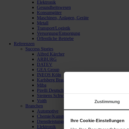
Elektronik
Gesundheitswesen
Konsumgüter
Maschinen, Anlagen, Geräte
Metall
Transport/Logistik
Versorgung/Entsorgung
Öffentliche Betriebe
Referenzen
Success Stories
Alfred Kärcher
ARBURG
DATEV
GEA Group
INEOS Köln
Karlsberg Brauerei
Miba
Pirelli Deutschland
Siemens Schweiz
Voith
Zustimmung
Branchen
Automotive
Chemie/Kunststoffe
Ihre Cookie-Einstellungen
Dienstleistungen
Elektronik