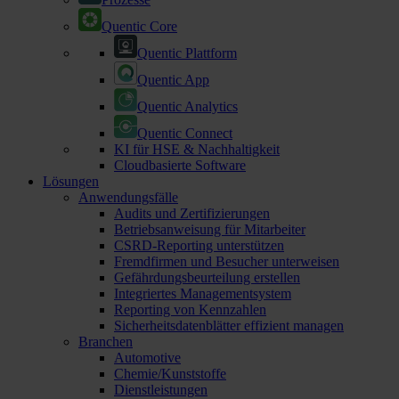
Quentic Core
Quentic Plattform
Quentic App
Quentic Analytics
Quentic Connect
KI für HSE & Nachhaltigkeit
Cloudbasierte Software
Lösungen
Anwendungsfälle
Audits und Zertifizierungen
Betriebsanweisung für Mitarbeiter
CSRD-Reporting unterstützen
Fremdfirmen und Besucher unterweisen
Gefährdungsbeurteilung erstellen
Integriertes Managementsystem
Reporting von Kennzahlen
Sicherheitsdatenblätter effizient managen
Branchen
Automotive
Chemie/Kunststoffe
Dienstleistungen