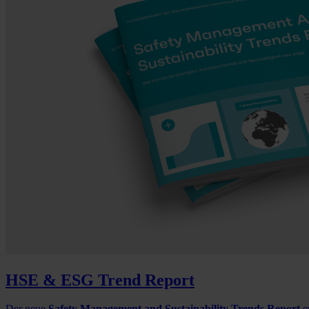
HSE & ESG Trend Report
Der neue
Safety Management and Sustainability Trends Report
e