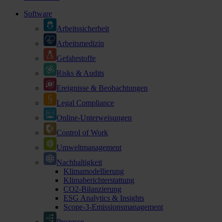
Software
Arbeitssicherheit
Arbeitsmedizin
Gefahrstoffe
Risks & Audits
Ereignisse & Beobachtungen
Legal Compliance
Online-Unterweisungen
Control of Work
Umweltmanagement
Nachhaltigkeit
Klimamodellierung
Klimaberichterstattung
CO2-Bilanzierung
ESG Analytics & Insights
Scope-3-Emissionsmanagement
Prozesse