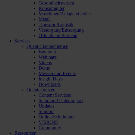
Gesundheitswesen
Konsumgüter
Maschinen/Anlagen/Geräte
Metall
Transport/Logistik
Versorgung/Entsorgung
Öffentliche Betriebe
Services
Quentic kennenlernen
Beratung
Webinare
Videos
Demo
Messen und Events
Insight Days
Downloads
Quentic nutzen
Content Services
Setup und Datenimport
Updates
Support
Online-Schulungen
VISIONS
Community
Ressourcen