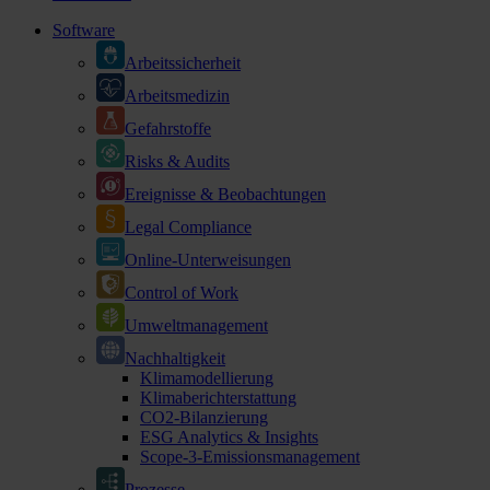
Software
Arbeitssicherheit
Arbeitsmedizin
Gefahrstoffe
Risks & Audits
Ereignisse & Beobachtungen
Legal Compliance
Online-Unterweisungen
Control of Work
Umweltmanagement
Nachhaltigkeit
Klimamodellierung
Klimaberichterstattung
CO2-Bilanzierung
ESG Analytics & Insights
Scope-3-Emissionsmanagement
Prozesse