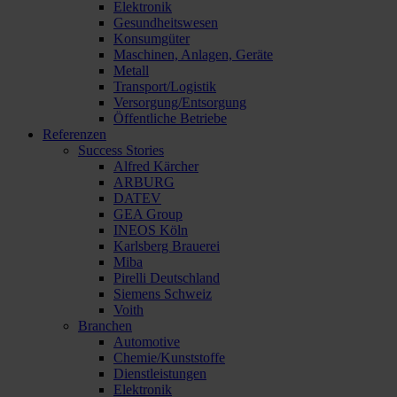
Elektronik
Gesundheitswesen
Konsumgüter
Maschinen, Anlagen, Geräte
Metall
Transport/Logistik
Versorgung/Entsorgung
Öffentliche Betriebe
Referenzen
Success Stories
Alfred Kärcher
ARBURG
DATEV
GEA Group
INEOS Köln
Karlsberg Brauerei
Miba
Pirelli Deutschland
Siemens Schweiz
Voith
Branchen
Automotive
Chemie/Kunststoffe
Dienstleistungen
Elektronik