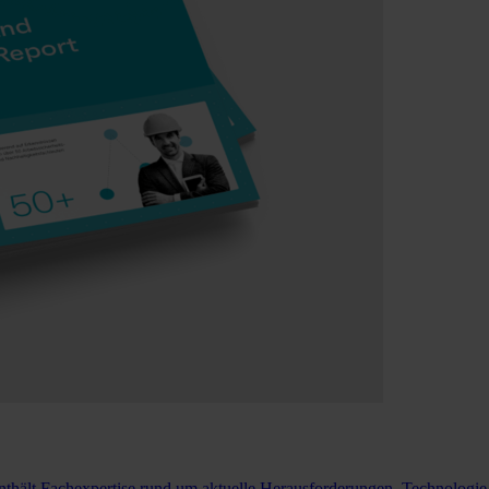
nthält Fachexpertise rund um aktuelle Herausforderungen, Technolog