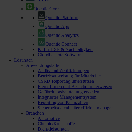
Quentic Core
Quentic Plattform
Quentic App
Quentic Analytics
Quentic Connect
KI für HSE & Nachhaltigkeit
Cloudbasierte Software
Lösungen
Anwendungsfälle
Audits und Zertifizierungen
Betriebsanweisung für Mitarbeiter
CSRD-Reporting unterstützen
Fremdfirmen und Besucher unterweisen
Gefährdungsbeurteilung erstellen
Integriertes Managementsystem
Reporting von Kennzahlen
Sicherheitsdatenblätter effizient managen
Branchen
Automotive
Chemie/Kunststoffe
Dienstleistungen