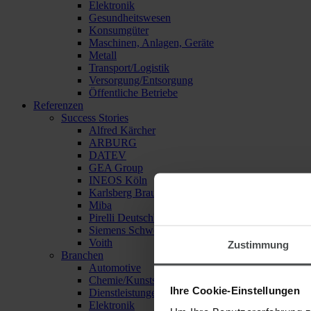
Elektronik
Gesundheitswesen
Konsumgüter
Maschinen, Anlagen, Geräte
Metall
Transport/Logistik
Versorgung/Entsorgung
Öffentliche Betriebe
Referenzen
Success Stories
Alfred Kärcher
ARBURG
DATEV
GEA Group
INEOS Köln
Karlsberg Brauerei
Miba
Pirelli Deutschland
Siemens Schweiz
Voith
Zustimmung
Branchen
Automotive
Chemie/Kunststoffe
Ihre Cookie-Einstellungen
Dienstleistungen
Elektronik