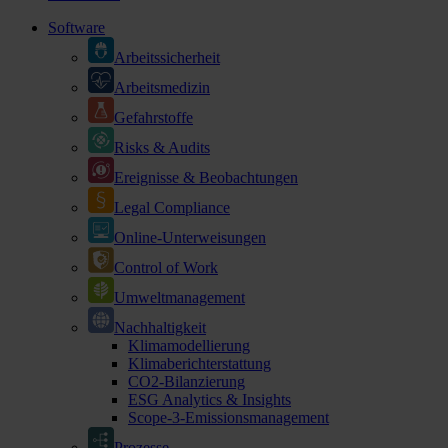
Software
Arbeitssicherheit
Arbeitsmedizin
Gefahrstoffe
Risks & Audits
Ereignisse & Beobachtungen
Legal Compliance
Online-Unterweisungen
Control of Work
Umweltmanagement
Nachhaltigkeit
Klimamodellierung
Klimaberichterstattung
CO2-Bilanzierung
ESG Analytics & Insights
Scope-3-Emissionsmanagement
Prozesse