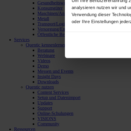
Um Ihre Benutzererfahrung z
Gesundheitswesen
analysieren nutzen wir und u
Konsumgüter
Maschinen/Anlagen/Geräte
Verwendung dieser Technolo
Metall
oder Ihre Einstellungen jeder
Transport/Logistik
Versorgung/Entsorgung
Öffentliche Betriebe
Services
Quentic kennenlernen
Beratung
Webinare
Videos
Demo
Messen und Events
Insight Days
Downloads
Quentic nutzen
Content Services
Setup und Datenimport
Updates
Support
Online-Schulungen
VISIONS
Community
Ressourcen