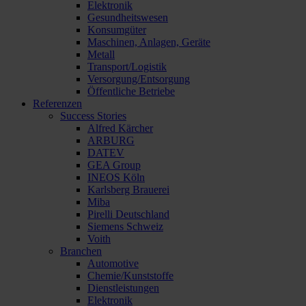
Elektronik
Gesundheitswesen
Konsumgüter
Maschinen, Anlagen, Geräte
Metall
Transport/Logistik
Versorgung/Entsorgung
Öffentliche Betriebe
Referenzen
Success Stories
Alfred Kärcher
ARBURG
DATEV
GEA Group
INEOS Köln
Karlsberg Brauerei
Miba
Pirelli Deutschland
Siemens Schweiz
Voith
Branchen
Automotive
Chemie/Kunststoffe
Dienstleistungen
Elektronik