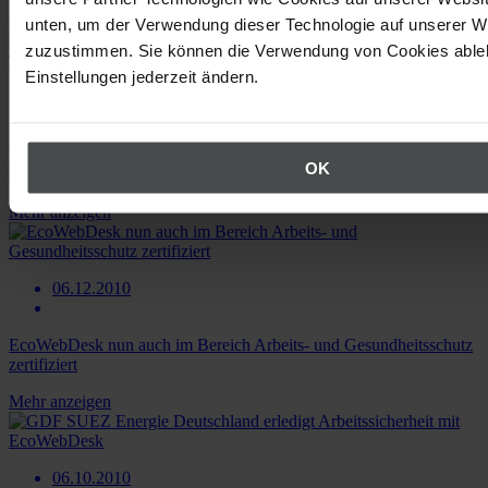
Mehr anzeigen
unten, um der Verwendung dieser Technologie auf unserer W
zuzustimmen. Sie können die Verwendung von Cookies ableh
Einstellungen jederzeit ändern.
08.02.2011
EcoIntense mit Umweltmanagement und Arbeitssicherheit auf Tour
OK
durch Deutschland
Mehr anzeigen
06.12.2010
EcoWebDesk nun auch im Bereich Arbeits- und Gesundheitsschutz
zertifiziert
Mehr anzeigen
06.10.2010