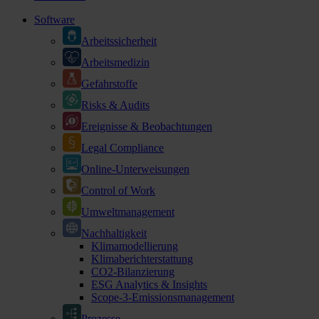
Software
Arbeitssicherheit
Arbeitsmedizin
Gefahrstoffe
Risks & Audits
Ereignisse & Beobachtungen
Legal Compliance
Online-Unterweisungen
Control of Work
Umweltmanagement
Nachhaltigkeit
Klimamodellierung
Klimaberichterstattung
CO2-Bilanzierung
ESG Analytics & Insights
Scope-3-Emissionsmanagement
Prozesse